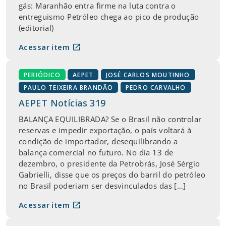
gás: Maranhão entra firme na luta contra o
entreguismo Petróleo chega ao pico de produção
(editorial)
open_in_new
Acessar item
PERIÓDICO
AEPET
JOSÉ CARLOS MOUTINHO
PAULO TEIXEIRA BRANDÃO
PEDRO CARVALHO
AEPET Notícias 319
BALANÇA EQUILIBRADA? Se o Brasil não controlar
reservas e impedir exportação, o país voltará à
condição de importador, desequilibrando a
balança comercial no futuro. No dia 13 de
dezembro, o presidente da Petrobrás, José Sérgio
Gabrielli, disse que os preços do barril do petróleo
no Brasil poderiam ser desvinculados das […]
open_in_new
Acessar item