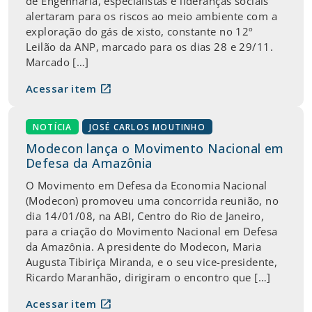
de Engenharia, especialistas e lideranças sociais
alertaram para os riscos ao meio ambiente com a
exploração do gás de xisto, constante no 12º
Leilão da ANP, marcado para os dias 28 e 29/11.
Marcado […]
open_in_new
Acessar item
NOTÍCIA
JOSÉ CARLOS MOUTINHO
Modecon lança o Movimento Nacional em
Defesa da Amazônia
O Movimento em Defesa da Economia Nacional
(Modecon) promoveu uma concorrida reunião, no
dia 14/01/08, na ABI, Centro do Rio de Janeiro,
para a criação do Movimento Nacional em Defesa
da Amazônia. A presidente do Modecon, Maria
Augusta Tibiriça Miranda, e o seu vice-presidente,
Ricardo Maranhão, dirigiram o encontro que […]
open_in_new
Acessar item