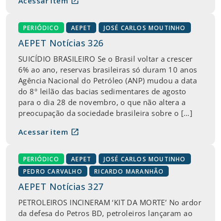
open_in_new
Acessar item
PERIÓDICO
AEPET
JOSÉ CARLOS MOUTINHO
AEPET Notícias 326
SUICÍDIO BRASILEIRO Se o Brasil voltar a crescer
6% ao ano, reservas brasileiras só duram 10 anos
Agência Nacional do Petróleo (ANP) mudou a data
do 8º leilão das bacias sedimentares de agosto
para o dia 28 de novembro, o que não altera a
preocupação da sociedade brasileira sobre o […]
open_in_new
Acessar item
PERIÓDICO
AEPET
JOSÉ CARLOS MOUTINHO
PEDRO CARVALHO
RICARDO MARANHÃO
AEPET Notícias 327
PETROLEIROS INCINERAM ‘KIT DA MORTE’ No ardor
da defesa do Petros BD, petroleiros lançaram ao