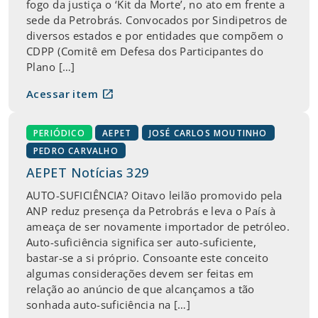
fogo da justiça o ‘Kit da Morte’, no ato em frente a
sede da Petrobrás. Convocados por Sindipetros de
diversos estados e por entidades que compõem o
CDPP (Comitê em Defesa dos Participantes do
Plano […]
open_in_new
Acessar item
PERIÓDICO
AEPET
JOSÉ CARLOS MOUTINHO
PEDRO CARVALHO
AEPET Notícias 329
AUTO-SUFICIÊNCIA? Oitavo leilão promovido pela
ANP reduz presença da Petrobrás e leva o País à
ameaça de ser novamente importador de petróleo.
Auto-suficiência significa ser auto-suficiente,
bastar-se a si próprio. Consoante este conceito
algumas considerações devem ser feitas em
relação ao anúncio de que alcançamos a tão
sonhada auto-suficiência na […]