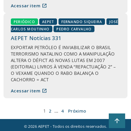
open_in_new
Acessar item
PERIÓDICO
AEPET
FERNANDO SIQUEIRA
JOSÉ
CARLOS MOUTINHO
PEDRO CARVALHO
AEPET Notícias 331
EXPORTAR PETRÓLEO É INVIABILIZAR O BRASIL
TERRORISMO NATALINO COMO A MANIPULAÇÃO
ALTERA O DÉFICT AS NOVAS LUTAS EM 2007
(EDITORIAL) LIVROS À VENDA “REPACTUAÇÃO 2” –
O VEXAME QUANDO O RABO BALANÇA O
CACHORRO = ACT
open_in_new
Acessar item
Paginação
…
1
2
4
Próximo
de
arrow_upward
posts
© 2026 AEPET - Todos os direitos reservados.