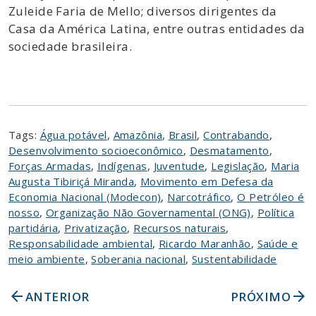
Zuleide Faria de Mello; diversos dirigentes da
Casa da América Latina, entre outras entidades da
sociedade brasileira.
Tags:
Água potável
,
Amazônia
,
Brasil
,
Contrabando
,
Desenvolvimento socioeconômico
,
Desmatamento
,
Forças Armadas
,
Indígenas
,
Juventude
,
Legislação
,
Maria
Augusta Tibiriçá Miranda
,
Movimento em Defesa da
Economia Nacional (Modecon)
,
Narcotráfico
,
O Petróleo é
nosso
,
Organização Não Governamental (ONG)
,
Política
partidária
,
Privatização
,
Recursos naturais
,
Responsabilidade ambiental
,
Ricardo Maranhão
,
Saúde e
meio ambiente
,
Soberania nacional
,
Sustentabilidade
arrow_back
arrow_forward
ANTERIOR
PRÓXIMO