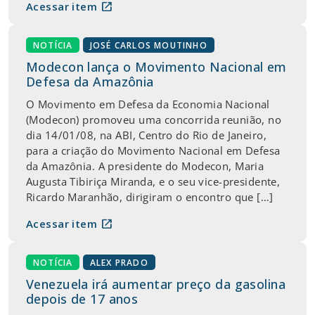
open_in_new
Acessar item
NOTÍCIA
JOSÉ CARLOS MOUTINHO
Modecon lança o Movimento Nacional em
Defesa da Amazônia
O Movimento em Defesa da Economia Nacional
(Modecon) promoveu uma concorrida reunião, no
dia 14/01/08, na ABI, Centro do Rio de Janeiro,
para a criação do Movimento Nacional em Defesa
da Amazônia. A presidente do Modecon, Maria
Augusta Tibiriça Miranda, e o seu vice-presidente,
Ricardo Maranhão, dirigiram o encontro que […]
open_in_new
Acessar item
NOTÍCIA
ALEX PRADO
Venezuela irá aumentar preço da gasolina
depois de 17 anos