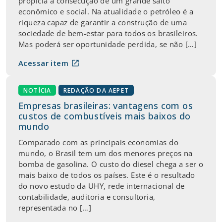
propícia à consecução de um grande salto
econômico e social. Na atualidade o petróleo é a
riqueza capaz de garantir a construção de uma
sociedade de bem-estar para todos os brasileiros.
Mas poderá ser oportunidade perdida, se não […]
open_in_new
Acessar item
NOTÍCIA
REDAÇÃO DA AEPET
Empresas brasileiras: vantagens com os
custos de combustíveis mais baixos do
mundo
Comparado com as principais economias do
mundo, o Brasil tem um dos menores preços na
bomba de gasolina. O custo do diesel chega a ser o
mais baixo de todos os países. Este é o resultado
do novo estudo da UHY, rede internacional de
contabilidade, auditoria e consultoria,
representada no […]