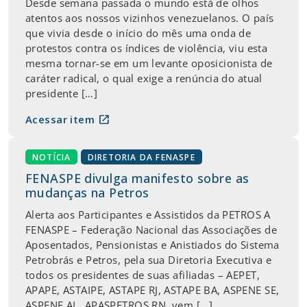
Desde semana passada o mundo está de olhos
atentos aos nossos vizinhos venezuelanos. O país
que vivia desde o início do mês uma onda de
protestos contra os índices de violência, viu esta
mesma tornar-se em um levante oposicionista de
caráter radical, o qual exige a renúncia do atual
presidente […]
open_in_new
Acessar item
NOTÍCIA
DIRETORIA DA FENASPE
FENASPE divulga manifesto sobre as
mudanças na Petros
Alerta aos Participantes e Assistidos da PETROS A
FENASPE – Federação Nacional das Associações de
Aposentados, Pensionistas e Anistiados do Sistema
Petrobrás e Petros, pela sua Diretoria Executiva e
todos os presidentes de suas afiliadas – AEPET,
APAPE, ASTAIPE, ASTAPE RJ, ASTAPE BA, ASPENE SE,
ASPENE AL, APASPETROS RN, vem […]