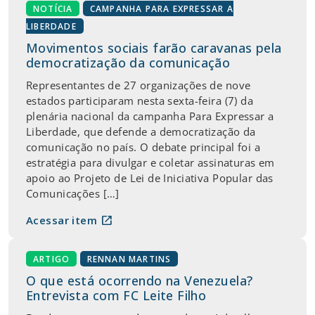
NOTÍCIA
CAMPANHA PARA EXPRESSAR A
LIBERDADE
Movimentos sociais farão caravanas pela
democratização da comunicação
Representantes de 27 organizações de nove
estados participaram nesta sexta-feira (7) da
plenária nacional da campanha Para Expressar a
Liberdade, que defende a democratização da
comunicação no país. O debate principal foi a
estratégia para divulgar e coletar assinaturas em
apoio ao Projeto de Lei de Iniciativa Popular das
Comunicações […]
open_in_new
Acessar item
ARTIGO
RENNAN MARTINS
O que está ocorrendo na Venezuela?
Entrevista com FC Leite Filho