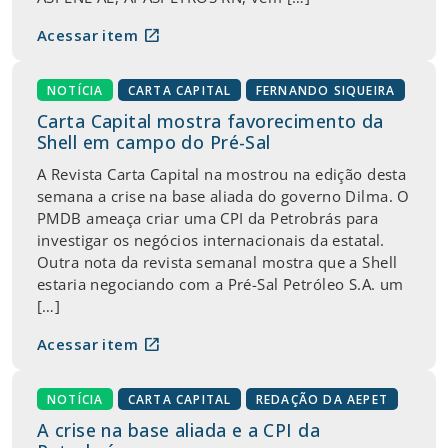
open_in_new
Acessar item
NOTÍCIA
CARTA CAPITAL
FERNANDO SIQUEIRA
Carta Capital mostra favorecimento da
Shell em campo do Pré-Sal
A Revista Carta Capital na mostrou na edição desta
semana a crise na base aliada do governo Dilma. O
PMDB ameaça criar uma CPI da Petrobrás para
investigar os negócios internacionais da estatal.
Outra nota da revista semanal mostra que a Shell
estaria negociando com a Pré-Sal Petróleo S.A. um
[…]
open_in_new
Acessar item
NOTÍCIA
CARTA CAPITAL
REDAÇÃO DA AEPET
A crise na base aliada e a CPI da