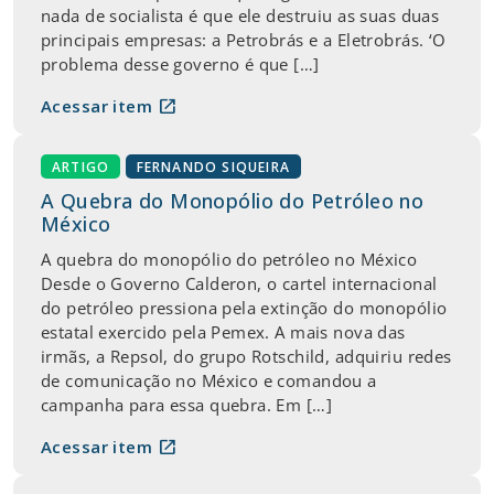
nada de socialista é que ele destruiu as suas duas
principais empresas: a Petrobrás e a Eletrobrás. ‘O
problema desse governo é que […]
open_in_new
Acessar item
ARTIGO
FERNANDO SIQUEIRA
A Quebra do Monopólio do Petróleo no
México
A quebra do monopólio do petróleo no México
Desde o Governo Calderon, o cartel internacional
do petróleo pressiona pela extinção do monopólio
estatal exercido pela Pemex. A mais nova das
irmãs, a Repsol, do grupo Rotschild, adquiriu redes
de comunicação no México e comandou a
campanha para essa quebra. Em […]
open_in_new
Acessar item