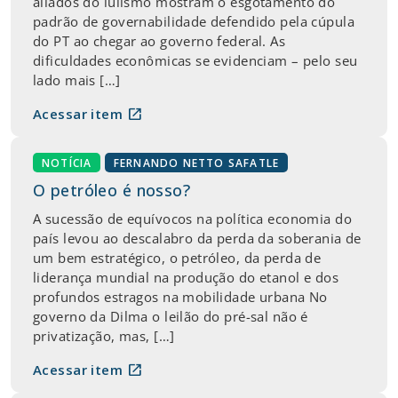
aliados do lulismo mostram o esgotamento do
padrão de governabilidade defendido pela cúpula
do PT ao chegar ao governo federal. As
dificuldades econômicas se evidenciam – pelo seu
lado mais […]
open_in_new
Acessar item
NOTÍCIA
FERNANDO NETTO SAFATLE
O petróleo é nosso?
A sucessão de equívocos na política economia do
país levou ao descalabro da perda da soberania de
um bem estratégico, o petróleo, da perda de
liderança mundial na produção do etanol e dos
profundos estragos na mobilidade urbana No
governo da Dilma o leilão do pré-sal não é
privatização, mas, […]
open_in_new
Acessar item