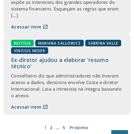
expõe os interesses dos grandes operadores do
sistema financeiro. Esqueçam as regras que eram
[…]
open_in_new
Acessar item
NOTÍCIA
MARIANA SALLOWICZ
SABRINA VALLE
VINICIUS NEDER
Ex-diretor ajudou a elaborar ‘resumo
técnico’
Conselheiro diz que administradores não tiveram
acesso a dados, denúncia envolve Costa e diretor
Internacional. Leia a intrevista na íntegra baixando
o anexo.
open_in_new
Acessar item
Paginação
…
1
2
5
Próximo
de