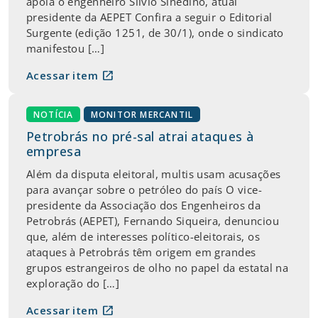
apoia o engenheiro Silvio Sinedino, atual
presidente da AEPET Confira a seguir o Editorial
Surgente (edição 1251, de 30/1), onde o sindicato
manifestou […]
open_in_new
Acessar item
NOTÍCIA
MONITOR MERCANTIL
Petrobrás no pré-sal atrai ataques à
empresa
Além da disputa eleitoral, multis usam acusações
para avançar sobre o petróleo do país O vice-
presidente da Associação dos Engenheiros da
Petrobrás (AEPET), Fernando Siqueira, denunciou
que, além de interesses político-eleitorais, os
ataques à Petrobrás têm origem em grandes
grupos estrangeiros de olho no papel da estatal na
exploração do […]
open_in_new
Acessar item