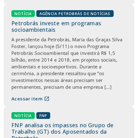
NOTÍCIA
AGÊNCIA PETROBRÁS DE NOTÍCIAS
Petrobrás investe em programas
socioambientais
A presidente da Petrobrás, Maria das Graças Silva
Foster, lançou hoje (5/11) o novo Programa
Petrobrás Socioambiental que investirá R$ 1,5
bilhão, entre 2014 e 2018, em projetos sociais,
ambientais e socioesportivos. Durante a
cerimônia, a presidente ressaltou que “os
investimentos nessas áreas precisam ser
permanentes, precisam de uma empresa […]
open_in_new
Acessar item
NOTÍCIA
FNP
FNP analisa os impasses no Grupo de
Trabalho (GT) dos Aposentados da
Petrobrás