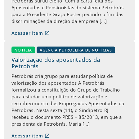
Petrobrás surtiu efeito. Com a carta feita dos
Aposentados e Pensionistas do sistema Petrobrás
para a Presidente Graça Foster pedindo o fim das
discriminações da direção da empresa […]
open_in_new
Acessar item
NOTÍCIA
AGÊNCIA PETROLEIRA DE NOTÍCIAS
Valorização dos aposentados da
Petrobrás
Petrobrás cria grupo para estudar política de
valorização dos aposentados A Petrobrás
formalizou a constituição do Grupo de Trabalho
para estudar uma política de valorização e
reconhecimento dos Empregados Aposentados da
Petrobrás. Nesta sexta (11), o Sindipetro-RJ
recebeu o documento PRES – 85/2013, em que a
presidenta da Petrobrás, Maria […]
open_in_new
Acessar item