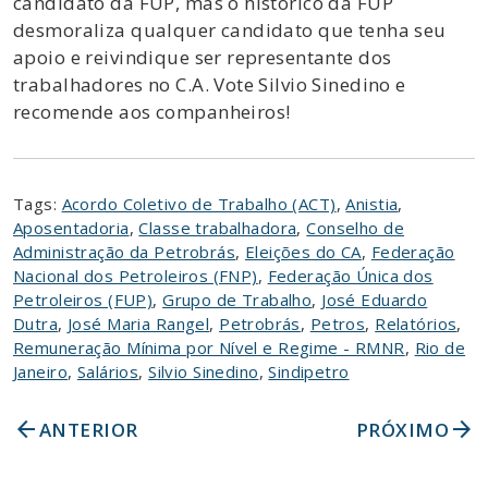
candidato da FUP, mas o histórico da FUP
desmoraliza qualquer candidato que tenha seu
apoio e reivindique ser representante dos
trabalhadores no C.A. Vote Silvio Sinedino e
recomende aos companheiros!
Tags:
Acordo Coletivo de Trabalho (ACT)
,
Anistia
,
Aposentadoria
,
Classe trabalhadora
,
Conselho de
Administração da Petrobrás
,
Eleições do CA
,
Federação
Nacional dos Petroleiros (FNP)
,
Federação Única dos
Petroleiros (FUP)
,
Grupo de Trabalho
,
José Eduardo
Dutra
,
José Maria Rangel
,
Petrobrás
,
Petros
,
Relatórios
,
Remuneração Mínima por Nível e Regime - RMNR
,
Rio de
Janeiro
,
Salários
,
Silvio Sinedino
,
Sindipetro
arrow_back
arrow_forward
ANTERIOR
PRÓXIMO