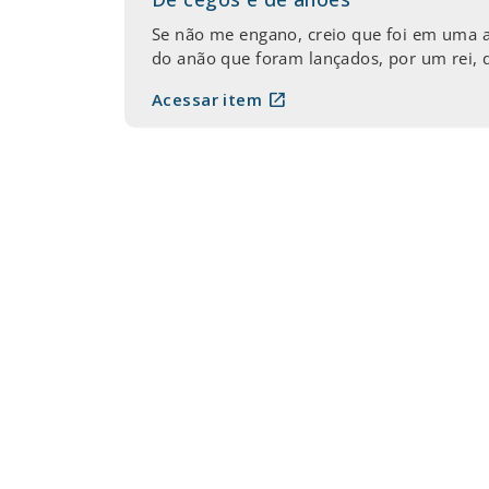
Se não me engano, creio que foi em uma al
do anão que foram lançados, por um rei, 
open_in_new
Acessar item