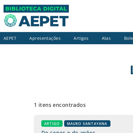
AEPET
Apresentações
Artigos
Atas
Bole
1 itens encontrados
ARTIGO
MAURO SANTAYANA
De cegos e de anões