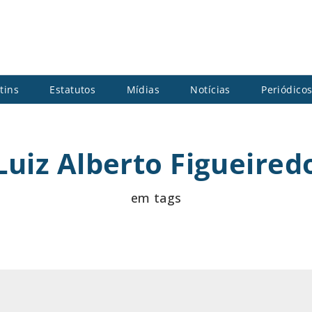
tins
Estatutos
Mídias
Notícias
Periódico
Luiz Alberto Figueired
em tags