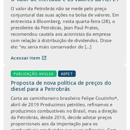
O valor da Petrobrás não se mede pelo preço
conjuntural das suas ações na bolsa de valores. Em
entrevista à Bloomberg, nesta quarta-feira (28), o
presidente da Petrobrás, Jean Paul Prates,
recomendou cautela aos acionistas da empresa
com relação à distribuição de dividendos. Disse
ele: “eu seria mais conservador do […]
open_in_new
Acessar item
PUBLICAÇÃO AVULSA
AEPET
Proposta de nova política de preços do
diesel para a Petrobrás
Carta ao caminhoneiro brasileiro Felipe Coutinho*,
abril de 2019 Produzimos petróleo, refinamos e
produzimos combustíveis no Brasil, mas a direção
da Petrobrás, desde 2016, decide adotar preços
proporcionais aos da importação para os
combustíveis produzidos nas suas refinarias. Com