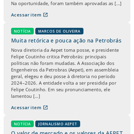
Na oportunidade, foram também aprovadas as […]
open_in_new
Acessar item
NOTÍCIA
MARCOS DE OLIVEIRA
Muita retórica e pouca ação na Petrobrás
Nova diretoria da Aepet toma posse, e presidente
Felipe Coutinho critica Petrobrás: principais
políticas não foram mudadas. A Associação dos
Engenheiros da Petrobras (Aepet), em assembleia
geral, elegeu e deu posse à diretoria no período
2024–2026. A entidade volta a ser presidida por
Felipe Coutinho. Em seu pronunciamento, ele
lamentou […]
open_in_new
Acessar item
NOTÍCIA
JORNALISMO AEPET
O valor de mercado e os valores da AEPET