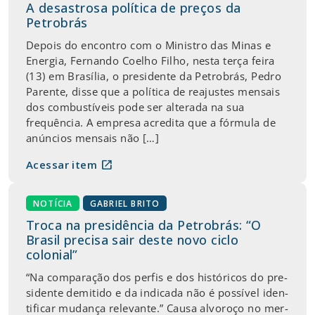
A desastrosa política de preços da
Petrobrás
Depois do encontro com o Ministro das Minas e
Energia, Fernando Coelho Filho, nesta terça feira
(13) em Brasília, o presidente da Petrobrás, Pedro
Parente, disse que a política de reajustes mensais
dos combustíveis pode ser alterada na sua
frequência. A empresa acredita que a fórmula de
anúncios mensais não […]
open_in_new
Acessar item
NOTÍCIA
GABRIEL BRITO
Troca na presidência da Petrobrás: “O
Brasil precisa sair deste novo ciclo
colonial”
“Na com­pa­ração dos perfis e dos his­tó­ricos do pre­
si­dente de­mi­tido e da in­di­cada não é pos­sível iden­
ti­ficar mu­dança re­le­vante.” Causa al­vo­roço no mer­