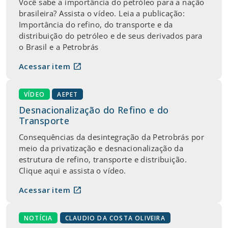
Você sabe a importância do petróleo para a nação
brasileira? Assista o vídeo. Leia a publicação:
Importância do refino, do transporte e da
distribuição do petróleo e de seus derivados para
o Brasil e a Petrobrás
open_in_new
Acessar item
VÍDEO
AEPET
Desnacionalização do Refino e do
Transporte
Consequências da desintegração da Petrobrás por
meio da privatização e desnacionalização da
estrutura de refino, transporte e distribuição.
Clique aqui e assista o vídeo.
open_in_new
Acessar item
NOTÍCIA
CLAUDIO DA COSTA OLIVEIRA