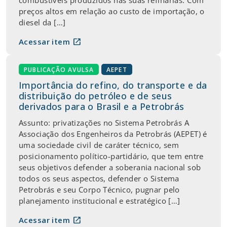
preços altos em relação ao custo de importação, o
diesel da […]
open_in_new
Acessar item
PUBLICAÇÃO AVULSA
AEPET
Importância do refino, do transporte e da
distribuição do petróleo e de seus
derivados para o Brasil e a Petrobrás
Assunto: privatizações no Sistema Petrobrás A
Associação dos Engenheiros da Petrobrás (AEPET) é
uma sociedade civil de caráter técnico, sem
posicionamento político-partidário, que tem entre
seus objetivos defender a soberania nacional sob
todos os seus aspectos, defender o Sistema
Petrobrás e seu Corpo Técnico, pugnar pelo
planejamento institucional e estratégico […]
open_in_new
Acessar item