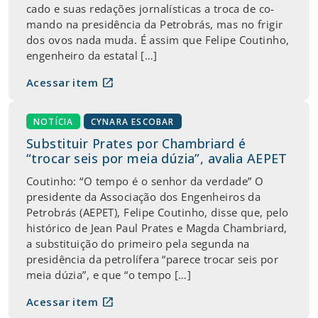
cado e suas re­da­ções jor­na­lís­ticas a troca de co­
mando na pre­si­dência da Pe­tro­brás, mas no frigir
dos ovos nada muda. É assim que Fe­lipe Cou­tinho,
en­ge­nheiro da es­tatal […]
open_in_new
Acessar item
NOTÍCIA
CYNARA ESCOBAR
Substituir Prates por Chambriard é
“trocar seis por meia dúzia”, avalia AEPET
Coutinho: “O tempo é o senhor da verdade” O
presidente da Associação dos Engenheiros da
Petrobrás (AEPET), Felipe Coutinho, disse que, pelo
histórico de Jean Paul Prates e Magda Chambriard,
a substituição do primeiro pela segunda na
presidência da petrolífera “parece trocar seis por
meia dúzia”, e que “o tempo […]
open_in_new
Acessar item