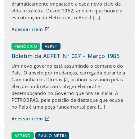
dramáticamente impactado a cada novo ciclo da
vida brasileira. Desde 1962, ano em que houve a
estruturação da Eletrobrás, o Brasil […]
open_in_new
Acessar item
PERIÓDICO
AEPET
Boletim da AEPET Nº 027 – Março 1985
Um novo governo está assumindo o comando do
País. O anseio por mudanças, carregada durante a
Campanha das Diretas-Já, acabou passando pelas
eleições indiretas no Colégio Eleitoral e
desemboçando no Governo que ora se inicia. A
PETROBRÁS, pela posição de destaque que ocupa
no País é uma peça fundamental para […]
open_in_new
Acessar item
ARTIGO
PAULO METRI