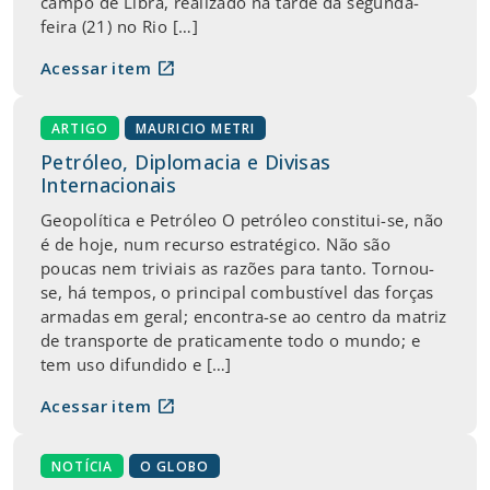
campo de Libra, realizado na tarde da segunda-
feira (21) no Rio […]
open_in_new
Acessar item
ARTIGO
MAURICIO METRI
Petróleo, Diplomacia e Divisas
Internacionais
Geopolítica e Petróleo O petróleo constitui-se, não
é de hoje, num recurso estratégico. Não são
poucas nem triviais as razões para tanto. Tornou-
se, há tempos, o principal combustível das forças
armadas em geral; encontra-se ao centro da matriz
de transporte de praticamente todo o mundo; e
tem uso difundido e […]
open_in_new
Acessar item
NOTÍCIA
O GLOBO