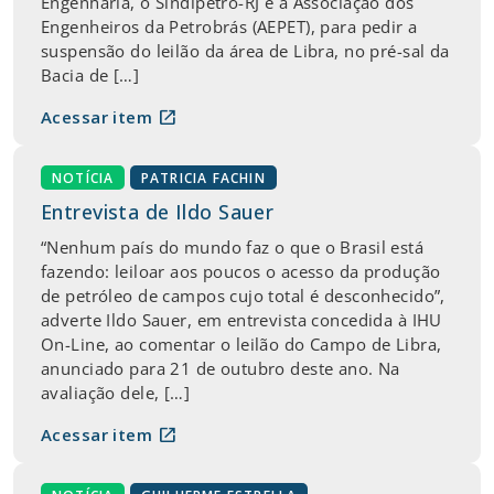
Engenharia, o Sindipetro-RJ e a Associação dos
Engenheiros da Petrobrás (AEPET), para pedir a
suspensão do leilão da área de Libra, no pré-sal da
Bacia de […]
open_in_new
Acessar item
NOTÍCIA
PATRICIA FACHIN
Entrevista de Ildo Sauer
“Nenhum país do mundo faz o que o Brasil está
fazendo: leiloar aos poucos o acesso da produção
de petróleo de campos cujo total é desconhecido”,
adverte Ildo Sauer, em entrevista concedida à IHU
On-Line, ao comentar o leilão do Campo de Libra,
anunciado para 21 de outubro deste ano. Na
avaliação dele, […]
open_in_new
Acessar item