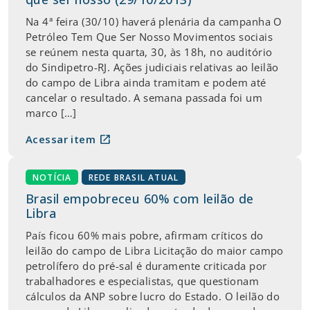
Na 4ª feira (30/10) haverá plenária da campanha O
Petróleo Tem Que Ser Nosso Movimentos sociais
se reúnem nesta quarta, 30, às 18h, no auditório
do Sindipetro-RJ. Ações judiciais relativas ao leilão
do campo de Libra ainda tramitam e podem até
cancelar o resultado. A semana passada foi um
marco […]
open_in_new
Acessar item
NOTÍCIA
REDE BRASIL ATUAL
Brasil empobreceu 60% com leilão de
Libra
País ficou 60% mais pobre, afirmam críticos do
leilão do campo de Libra Licitação do maior campo
petrolífero do pré-sal é duramente criticada por
trabalhadores e especialistas, que questionam
cálculos da ANP sobre lucro do Estado. O leilão do