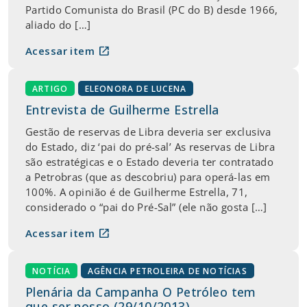
Partido Comunista do Brasil (PC do B) desde 1966,
aliado do […]
open_in_new
Acessar item
ARTIGO
ELEONORA DE LUCENA
Entrevista de Guilherme Estrella
Gestão de reservas de Libra deveria ser exclusiva
do Estado, diz ‘pai do pré-sal’ As reservas de Libra
são estratégicas e o Estado deveria ter contratado
a Petrobras (que as descobriu) para operá-las em
100%. A opinião é de Guilherme Estrella, 71,
considerado o “pai do Pré-Sal” (ele não gosta […]
open_in_new
Acessar item
NOTÍCIA
AGÊNCIA PETROLEIRA DE NOTÍCIAS
Plenária da Campanha O Petróleo tem
que ser nosso (29/10/2013)