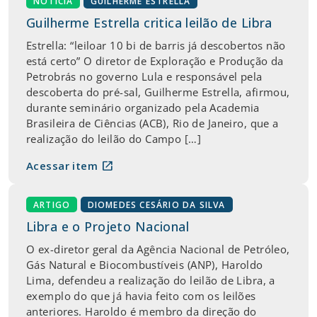
NOTÍCIA
GUILHERME ESTRELLA
Guilherme Estrella critica leilão de Libra
Estrella: “leiloar 10 bi de barris já descobertos não
está certo” O diretor de Exploração e Produção da
Petrobrás no governo Lula e responsável pela
descoberta do pré-sal, Guilherme Estrella, afirmou,
durante seminário organizado pela Academia
Brasileira de Ciências (ACB), Rio de Janeiro, que a
realização do leilão do Campo […]
open_in_new
Acessar item
ARTIGO
DIOMEDES CESÁRIO DA SILVA
Libra e o Projeto Nacional
O ex-diretor geral da Agência Nacional de Petróleo,
Gás Natural e Biocombustíveis (ANP), Haroldo
Lima, defendeu a realização do leilão de Libra, a
exemplo do que já havia feito com os leilões
anteriores. Haroldo é membro da direção do