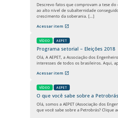
Descrevo fatos que comprovam a tese do c
ao alto nível de subalternidade conseguid
crescimento da soberania. […]
open_in_new
Acessar item
VÍDEO
AEPET
Programa setorial – Eleições 2018
Olá, A AEPET, a Associação dos Engenheir
interesses de todos os brasileiros. Aqui, 
open_in_new
Acessar item
VÍDEO
AEPET
O que você sabe sobre a Petrobrá
Olá, somos a AEPET (Associação dos Engenh
que você sabe sobre a Petrobrás? Clique aqu