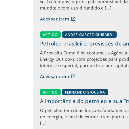
se, há tempos, o principal combustível da
mundo; e tem uso difundido e […]
open_in_new
Acessar item
ARTIGO
ANDRÉ GARCEZ GHIRARDI
Petróleo brasileiro: previsões de a
A Previsão Como é de costume, a Agência 
Energy Outlook), com projeções para produ
interesse especial, porque traz um capítul
open_in_new
Acessar item
ARTIGO
FERNANDO SIQUEIRA
A importância do petróleo e sua “
O petróleo tem duas funções fundamentais 
de energia, é fácil de extrair, transportar
[…]