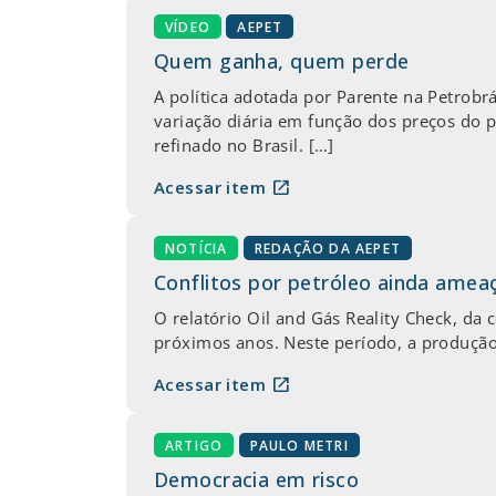
VÍDEO
AEPET
Quem ganha, quem perde
A política adotada por Parente na Petrobr
variação diária em função dos preços do p
refinado no Brasil. […]
open_in_new
Acessar item
NOTÍCIA
REDAÇÃO DA AEPET
Conflitos por petróleo ainda ame
O relatório Oil and Gás Reality Check, da 
próximos anos. Neste período, a produção d
open_in_new
Acessar item
ARTIGO
PAULO METRI
Democracia em risco