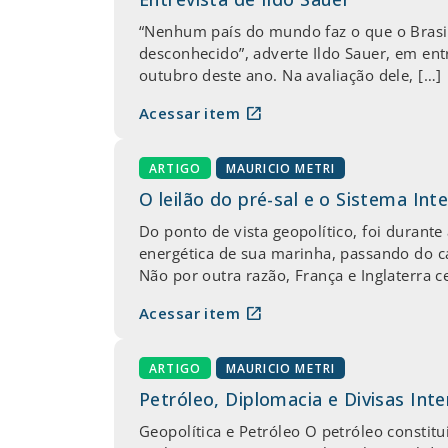
“Nenhum país do mundo faz o que o Brasil 
desconhecido”, adverte Ildo Sauer, em ent
outubro deste ano. Na avaliação dele, […]
open_in_new
Acessar item
ARTIGO
MAURICIO METRI
O leilão do pré-sal e o Sistema Int
Do ponto de vista geopolítico, foi durante
energética de sua marinha, passando do ca
Não por outra razão, França e Inglaterra 
open_in_new
Acessar item
ARTIGO
MAURICIO METRI
Petróleo, Diplomacia e Divisas Inte
Geopolítica e Petróleo O petróleo constitu