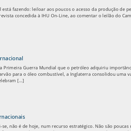
está fazendo: leiloar aos poucos o acesso da produção de pe
revista concedida à IHU On-Line, ao comentar o leilão do Ca
ernacional
 a Primeira Guerra Mundial que o petróleo adquiriu importânci
rvão para o óleo combustível, a Inglaterra consolidou uma va
celebram […]
rnacionais
i-se, não é de hoje, num recurso estratégico. Não são poucas 