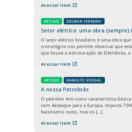
open_in_new
Acessar item
ARTIGO
DELMAN FERREIRA
Setor elétrico: uma obra (sempre)
O setor elétrico brasileiro é uma obra qu
cronológico nos permite observar que est
que houve a estruturação da Eletrobrás, o 
open_in_new
Acessar item
ARTIGO
RANULFO VIDIGAL
A nossa Petrobrás
O petróleo tem como característica básica
com destaque para a Europa, importa 70% 
baixíssimo custo, mas os […]
open_in_new
Acessar item