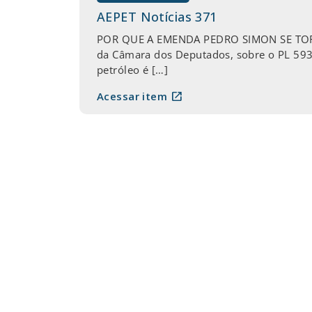
AEPET Notícias 371
POR QUE A EMENDA PEDRO SIMON SE TORNO
da Câmara dos Deputados, sobre o PL 593
petróleo é […]
open_in_new
Acessar item