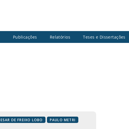
s
Publicações
Relatórios
Teses e Dissertações
CESAR DE FREIXO LOBO
PAULO METRI