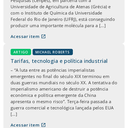
Pesquisas (Cenpes), em parceria com a
Universidade de Agricultura de Atenas (Grécia) e
com o Instituto de Química da Universidade
Federal do Rio de Janeiro (UFRJ), está conseguindo
produzir uma importante molécula para a […]
open_in_new
Acessar item
ARTIGO
MICHAEL ROBERTS
Tarifas, tecnologia e política industrial
– “A luta entre as potências imperialistas
emergentes no final do século XIX terminou em
duas guerras mundiais no século XX. A tentativa do
imperialismo americano de destruir a potência
económica e política emergente da China
apresenta o mesmo risco”. Terça-feira passada a
guerra comercial e tecnológica lançada pelos EUA
[…]
open_in_new
Acessar item