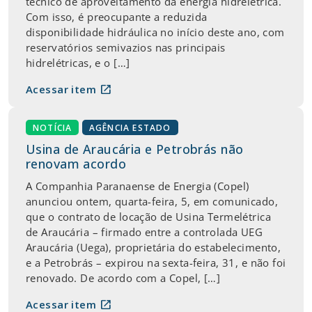
técnico de aproveitamento da energia hidrelétrica.
Com isso, é preocupante a reduzida
disponibilidade hidráulica no início deste ano, com
reservatórios semivazios nas principais
hidrelétricas, e o […]
open_in_new
Acessar item
NOTÍCIA
AGÊNCIA ESTADO
Usina de Araucária e Petrobrás não
renovam acordo
A Companhia Paranaense de Energia (Copel)
anunciou ontem, quarta-feira, 5, em comunicado,
que o contrato de locação de Usina Termelétrica
de Araucária – firmado entre a controlada UEG
Araucária (Uega), proprietária do estabelecimento,
e a Petrobrás – expirou na sexta-feira, 31, e não foi
renovado. De acordo com a Copel, […]
open_in_new
Acessar item