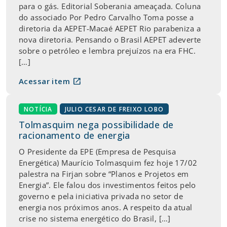
para o gás. Editorial Soberania ameaçada. Coluna
do associado Por Pedro Carvalho Toma posse a
diretoria da AEPET-Macaé AEPET Rio parabeniza a
nova diretoria. Pensando o Brasil AEPET adeverte
sobre o petróleo e lembra prejuízos na era FHC.
[…]
open_in_new
Acessar item
NOTÍCIA
JULIO CESAR DE FREIXO LOBO
Tolmasquim nega possibilidade de
racionamento de energia
O Presidente da EPE (Empresa de Pesquisa
Energética) Maurício Tolmasquim fez hoje 17/02
palestra na Firjan sobre “Planos e Projetos em
Energia”. Ele falou dos investimentos feitos pelo
governo e pela iniciativa privada no setor de
energia nos próximos anos. A respeito da atual
crise no sistema energético do Brasil, […]