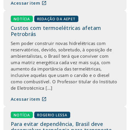
open_in_new
Acessar item
NOTÍCIA
REDAÇÃO DA AEPET
Custos com termoelétricas afetam
Petrobrás
Sem poder construir novas hidrelétricas com
reservatórios, devido, sobretudo, à oposição de
ambientalistas, o Brasil terá que conviver com
uma matriz energética cada vez mais suja, com
aumento da importância das termelétricas,
inclusive aquelas que usam o carvão e o diesel
como combustível. O Professor titular do Instituto
de Eletrotécnica […]
open_in_new
Acessar item
NOTÍCIA
ROGERIO LESSA
Para evitar dependência, Brasil deve
desenvolver tecnologia para transporte