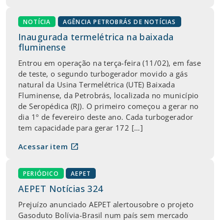
NOTÍCIA
AGÊNCIA PETROBRÁS DE NOTÍCIAS
Inaugurada termelétrica na baixada
fluminense
Entrou em operação na terça-feira (11/02), em fase
de teste, o segundo turbogerador movido a gás
natural da Usina Termelétrica (UTE) Baixada
Fluminense, da Petrobrás, localizada no município
de Seropédica (RJ). O primeiro começou a gerar no
dia 1º de fevereiro deste ano. Cada turbogerador
tem capacidade para gerar 172 […]
open_in_new
Acessar item
PERIÓDICO
AEPET
AEPET Notícias 324
Prejuízo anunciado AEPET alertousobre o projeto
Gasoduto Bolívia-Brasil num país sem mercado