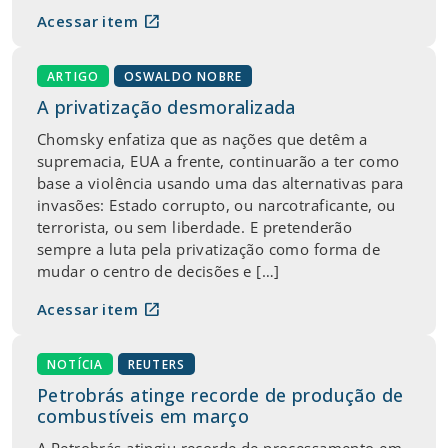
open_in_new
Acessar item
ARTIGO
OSWALDO NOBRE
A privatização desmoralizada
Chomsky enfatiza que as nações que detêm a
supremacia, EUA a frente, continuarão a ter como
base a violência usando uma das alternativas para
invasões: Estado corrupto, ou narcotraficante, ou
terrorista, ou sem liberdade. E pretenderão
sempre a luta pela privatização como forma de
mudar o centro de decisões e […]
open_in_new
Acessar item
NOTÍCIA
REUTERS
Petrobrás atinge recorde de produção de
combustíveis em março
A Petrobrás atingiu recorde de processamento em