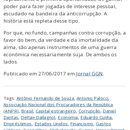
poder para fazer jogadas de interesse pessoal,
escudado na bandeira da anticorrupção. A
história está repleta desse tipo.
Por que, no fundo, campanhas contra corrupção, a
favor do bem, da verdade e da imortalidade da
alma, são apenas instrumentos de uma guerra
econômica necessariamente suja. De ambos os
lados.
Publicado em 27/06/2017 em
Jornal GGN
.
Tags:
Antônio Fernando de Souza
,
Antonio Palocci
,
Associação Nacional dos Procuradores da República
(ANPR)
,
Brasil
,
Capital estrangeiro
,
Corrupção
,
Daniel
Dantas
,
Deltan Dallagnol
,
Economia
,
Eduardo Cunha
,
Empréstimos
,
Estados Unidos
,
Financismo
,
Gastos
públicos
,
Geopolítica
,
Globalização
,
Guerra
,
Impeachment
,