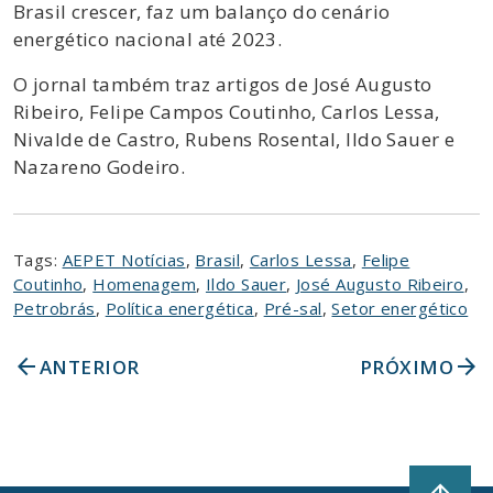
Brasil crescer, faz um balanço do cenário
energético nacional até 2023.
O jornal também traz artigos de José Augusto
Ribeiro, Felipe Campos Coutinho, Carlos Lessa,
Nivalde de Castro, Rubens Rosental, Ildo Sauer e
Nazareno Godeiro.
Tags:
AEPET Notícias
,
Brasil
,
Carlos Lessa
,
Felipe
Coutinho
,
Homenagem
,
Ildo Sauer
,
José Augusto Ribeiro
,
Petrobrás
,
Política energética
,
Pré-sal
,
Setor energético
arrow_back
arrow_forward
ANTERIOR
PRÓXIMO