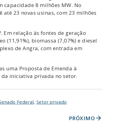
com capacidade 8 milhões MW. No
vê até 23 novas usinas, com 23 milhões
. Em relação às fontes de geração
eo (11,91%), biomassa (7,07%) e diesel
omplexo de Angra, com entrada em
 mas uma Proposta de Emenda à
a iniciativa privada no setor.
Senado Federal
,
Setor privado
arrow_forward
PRÓXIMO