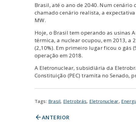
Brasil, até o ano de 2040. Num cenário
chamado cenário realista, a expectativa
MW.
Hoje, o Brasil tem operando as usinas 
térmica, a nuclear ocupou, em 2013, a 2
(2,10%). Em primeiro lugar ficou o gás 
operação em 2018.
A Eletronuclear, subsidiária da Eletro
Constituição (PEC) tramita no Senado, p
Tags:
Brasil
,
Eletrobrás
,
Eletronuclear
,
Energi
arrow_back
ANTERIOR