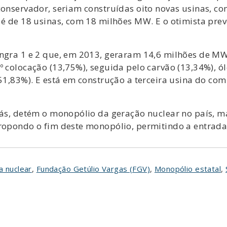
 conservador, seriam construídas oito novas usinas, 
 é de 18 usinas, com 18 milhões MW. E o otimista pre
Angra 1 e 2 que, em 2013, geraram 14,6 milhões de MW
º colocação (13,75%), seguida pelo carvão (13,34%), ól
(51,83%). E está em construção a terceira usina do c
brás, detém o monopólio da geração nuclear no país,
ropondo o fim deste monopólio, permitindo a entrada d
a nuclear
,
Fundação Getúlio Vargas (FGV)
,
Monopólio estatal
,