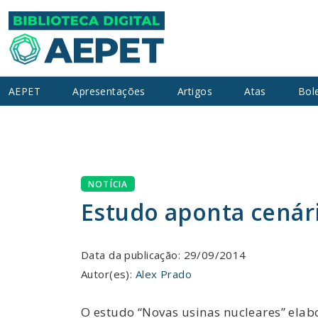
AEPET
Apresentações
Artigos
Atas
Bol
NOTÍCIA
Estudo aponta cenári
Data da publicação: 29/09/2014
Autor(es):
Alex Prado
O estudo “Novas usinas nucleares” elab