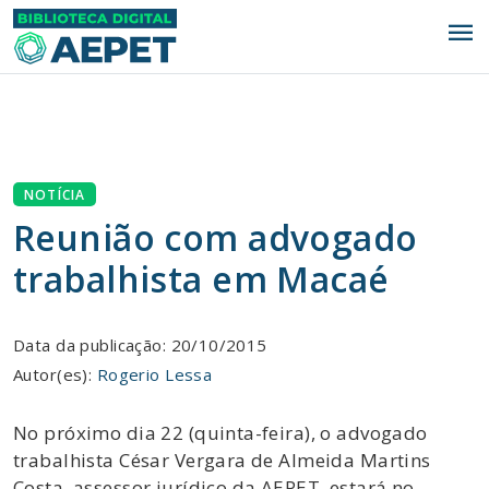
menu
NOTÍCIA
Reunião com advogado
trabalhista em Macaé
Data da publicação: 20/10/2015
Autor(es):
Rogerio Lessa
No próximo dia 22 (quinta-feira), o advogado
trabalhista César Vergara de Almeida Martins
Costa, assessor jurídico da AEPET, estará no