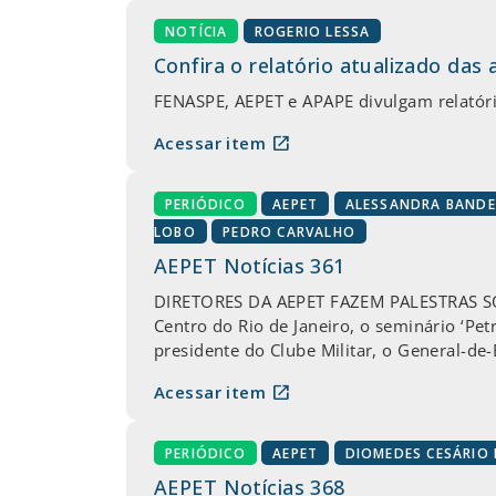
NOTÍCIA
ROGERIO LESSA
Confira o relatório atualizado das
FENASPE, AEPET e APAPE divulgam relatóri
open_in_new
Acessar item
PERIÓDICO
AEPET
ALESSANDRA BANDE
LOBO
PEDRO CARVALHO
AEPET Notícias 361
DIRETORES DA AEPET FAZEM PALESTRAS SOB
Centro do Rio de Janeiro, o seminário ‘Petr
presidente do Clube Militar, o General-de-
open_in_new
Acessar item
PERIÓDICO
AEPET
DIOMEDES CESÁRIO 
AEPET Notícias 368