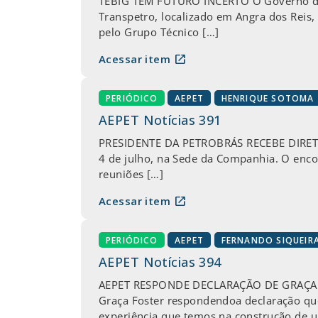
TEBIG TEM FUTURO INCERTO O Governo do 
Transpetro, localizado em Angra dos Reis, 
pelo Grupo Técnico […]
open_in_new
Acessar item
PERIÓDICO
AEPET
HENRIQUE SOTOMA
AEPET Notícias 391
PRESIDENTE DA PETROBRÁS RECEBE DIRETORI
4 de julho, na Sede da Companhia. O encon
reuniões […]
open_in_new
Acessar item
PERIÓDICO
AEPET
FERNANDO SIQUEIR
AEPET Notícias 394
AEPET RESPONDE DECLARAÇÃO DE GRAÇA FO
Graça Foster respondendoa declaração que 
experiência que temos na construção de u