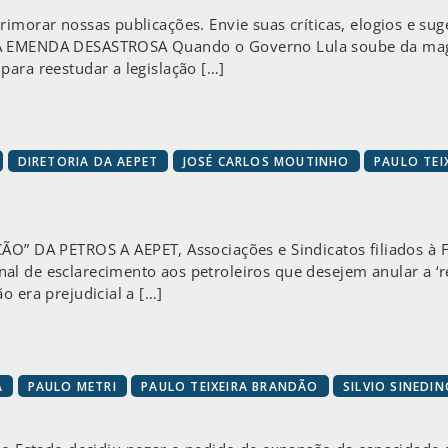
rimorar nossas publicações. Envie suas críticas, elogios e su
A EMENDA DESASTROSA Quando o Governo Lula soube da magni
para reestudar a legislação […]
DIRETORIA DA AEPET
JOSÉ CARLOS MOUTINHO
PAULO TEI
A PETROS A AEPET, Associações e Sindicatos filiados à Fre
al de esclarecimento aos petroleiros que desejem anular a ‘
o era prejudicial a […]
A
PAULO METRI
PAULO TEIXEIRA BRANDÃO
SILVIO SINEDI