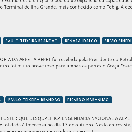
Estado decidiu negar o pedido de expansão da capacidade 
o Terminal de Ilha Grande, mais conhecido como Tebig. A decis
PAULO TEIXEIRA BRANDÃO
RENATA IDALGO
SILVIO SINED
A DA AEPET A AEPET foi recebida pela Presidente da Petrob
tro foi muito proveitoso para ambas as partes e Graça Foste
A
PAULO TEIXEIRA BRANDÃO
RICARDO MARANHÃO
STER QUE DESQUALIFICA ENGENHARIA NACIONAL A AEPET env
foi dada à imprensa no dia 17 de outubro. Nesta entrevista,
nidades estacionárias de produção, não […]