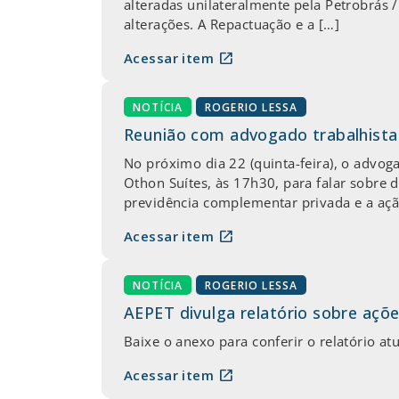
alteradas unilateralmente pela Petrobrás 
alterações. A Repactuação e a […]
open_in_new
Acessar item
NOTÍCIA
ROGERIO LESSA
Reunião com advogado trabalhist
No próximo dia 22 (quinta-feira), o advog
Othon Suítes, às 17h30, para falar sobre d
previdência complementar privada e a açã
open_in_new
Acessar item
NOTÍCIA
ROGERIO LESSA
AEPET divulga relatório sobre açõe
Baixe o anexo para conferir o relatório at
open_in_new
Acessar item