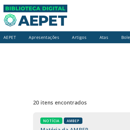
AEPET
Apresentações
Artigos
Atas
Bole
20 itens encontrados
NOTÍCIA
AMBEP
Matéria da AMBEP