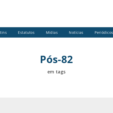
tins
Estatutos
Mídias
Notícias
Periódico
Pós-82
em tags