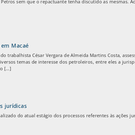
/ Petros sem que o repactuante tenha discutido as mesmas. Ao 
a em Macaé
ado trabalhista César Vergara de Almeida Martins Costa, asses
iversos temas de interesse dos petroleiros, entre eles a juris
o […]
s jurídicas
ualizado do atual estágio dos processos referentes às ações j