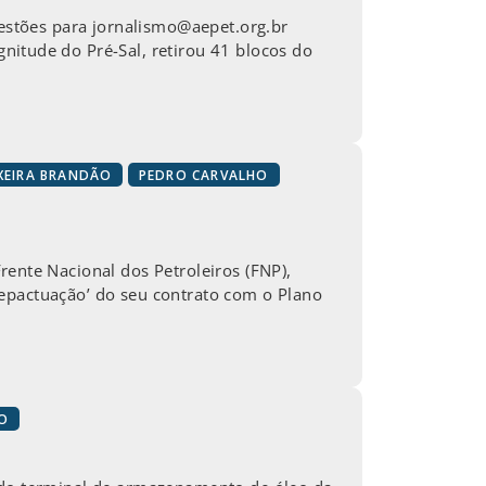
gestões para jornalismo@aepet.org.br
tude do Pré-Sal, retirou 41 blocos do
XEIRA BRANDÃO
PEDRO CARVALHO
nte Nacional dos Petroleiros (FNP),
repactuação’ do seu contrato com o Plano
NO