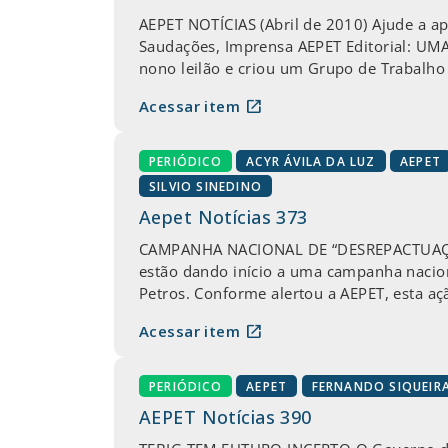
AEPET NOTÍCIAS (Abril de 2010) Ajude a ap
Saudações, Imprensa AEPET Editorial: UM
nono leilão e criou um Grupo de Trabalho 
open_in_new
Acessar item
PERIÓDICO
ACYR ÁVILA DA LUZ
AEPET
SILVIO SINEDINO
Aepet Notícias 373
CAMPANHA NACIONAL DE “DESREPACTUAÇÃO” D
estão dando início a uma campanha nacion
Petros. Conforme alertou a AEPET, esta açã
open_in_new
Acessar item
PERIÓDICO
AEPET
FERNANDO SIQUEIR
AEPET Notícias 390