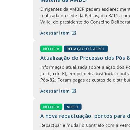
Dirigentes da AMBEP pedem esclareciment
realizada na sede da Petros, dia 8/11, c
Valle, do presidente do Conselho Deliberat
open_in_new
Acessar item
NOTÍCIA
REDAÇÃO DA AEPET
Atualização do Processo dos Pós 
Informação atualizada sobre a ação dos 
Justiça do RJ, em primeira instância, cont
Pós-82. Foram pagas as custas de distribu
open_in_new
Acessar item
NOTÍCIA
AEPET
A nova repactuação: pontos para 
Repactuar é mudar o Contrato com a Petros