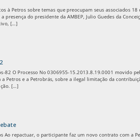
os à Petros sobre temas que preocupam seus associados 18 
om a presença do presidente da AMBEP, Julio Guedes da Concei
ivo, […]
82
Pós-82 O Processo No 0306955-15.2013.8.19.0001 movido pela
ra a Petros e a Petrobrás, sobre a ilegal limitação da contribu
ição. […]
debate
 Ao repactuar, o participante faz um novo contrato com a Pe