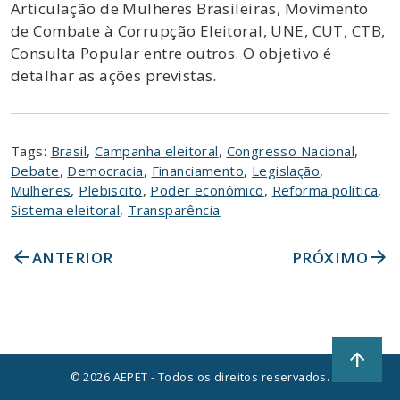
Articulação de Mulheres Brasileiras, Movimento
de Combate à Corrupção Eleitoral, UNE, CUT, CTB,
Consulta Popular entre outros. O objetivo é
detalhar as ações previstas.
Tags:
Brasil
,
Campanha eleitoral
,
Congresso Nacional
,
Debate
,
Democracia
,
Financiamento
,
Legislação
,
Mulheres
,
Plebiscito
,
Poder econômico
,
Reforma política
,
Sistema eleitoral
,
Transparência
arrow_back
arrow_forward
ANTERIOR
PRÓXIMO
arrow_upward
© 2026 AEPET - Todos os direitos reservados.