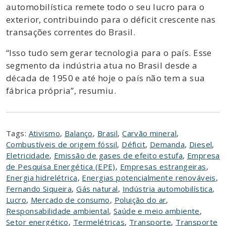
automobilística remete todo o seu lucro para o
exterior, contribuindo para o déficit crescente nas
transações correntes do Brasil.
“Isso tudo sem gerar tecnologia para o país. Esse
segmento da indústria atua no Brasil desde a
década de 1950 e até hoje o país não tem a sua
fábrica própria”, resumiu.
Tags:
Ativismo
,
Balanço
,
Brasil
,
Carvão mineral
,
Combustíveis de origem fóssil
,
Déficit
,
Demanda
,
Diesel
,
Eletricidade
,
Emissão de gases de efeito estufa
,
Empresa
de Pesquisa Energética (EPE)
,
Empresas estrangeiras
,
Energia hidrelétrica
,
Energias potencialmente renováveis
,
Fernando Siqueira
,
Gás natural
,
Indústria automobilística
,
Lucro
,
Mercado de consumo
,
Poluição do ar
,
Responsabilidade ambiental
,
Saúde e meio ambiente
,
Setor energético
,
Termelétricas
,
Transporte
,
Transporte