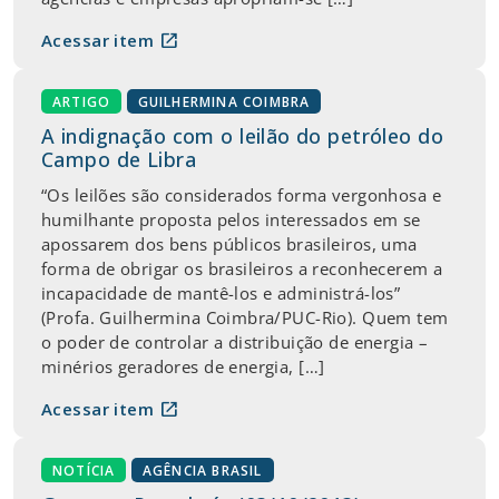
open_in_new
Acessar item
ARTIGO
GUILHERMINA COIMBRA
A indignação com o leilão do petróleo do
Campo de Libra
“Os leilões são considerados forma vergonhosa e
humilhante proposta pelos interessados em se
apossarem dos bens públicos brasileiros, uma
forma de obrigar os brasileiros a reconhecerem a
incapacidade de mantê-los e administrá-los”
(Profa. Guilhermina Coimbra/PUC-Rio). Quem tem
o poder de controlar a distribuição de energia –
minérios geradores de energia, […]
open_in_new
Acessar item
NOTÍCIA
AGÊNCIA BRASIL