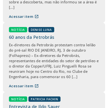
sobre a descoberta, mas não informou se a área é
[…]
open_in_new
Acessar item
NOTÍCIA
DENISE LUNA
60 anos da Petrobrás
Ex-diretores da Petrobrás protestam contra leilão
do pré-sal RIO DE JANEIRO, RJ, 3 de outubro
(Folhapress) – Ex-diretores da Petrobrás,
representantes de entidades do setor de petróleo e
o diretor da Coppe/UFRJ, Luiz Pinguelli Rosa se
reuniram hoje no Centro do Rio, no Clube de
Engenharia, para comemorar os 60 […]
open_in_new
Acessar item
NOTÍCIA
PATRICIA FACHIN
Entrevista de Ildo Sauer