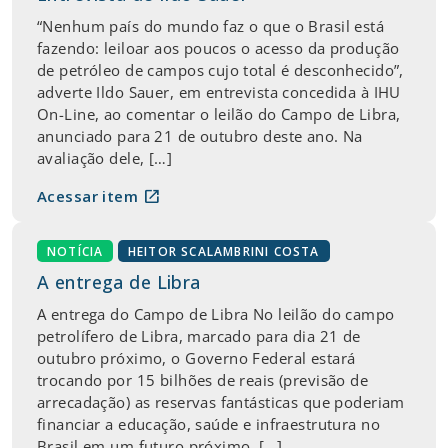
“Nenhum país do mundo faz o que o Brasil está
fazendo: leiloar aos poucos o acesso da produção
de petróleo de campos cujo total é desconhecido”,
adverte Ildo Sauer, em entrevista concedida à IHU
On-Line, ao comentar o leilão do Campo de Libra,
anunciado para 21 de outubro deste ano. Na
avaliação dele, […]
open_in_new
Acessar item
NOTÍCIA
HEITOR SCALAMBRINI COSTA
A entrega de Libra
A entrega do Campo de Libra No leilão do campo
petrolífero de Libra, marcado para dia 21 de
outubro próximo, o Governo Federal estará
trocando por 15 bilhões de reais (previsão de
arrecadação) as reservas fantásticas que poderiam
financiar a educação, saúde e infraestrutura no
Brasil em um futuro próximo. […]