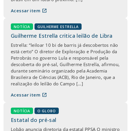
open_in_new
Acessar item
NOTÍCIA
GUILHERME ESTRELLA
Guilherme Estrella critica leilão de Libra
Estrella: “leiloar 10 bi de barris já descobertos não
está certo” O diretor de Exploração e Produção da
Petrobrás no governo Lula e responsável pela
descoberta do pré-sal, Guilherme Estrella, afirmou,
durante seminário organizado pela Academia
Brasileira de Ciências (ACB), Rio de Janeiro, que a
realização do leilão do Campo […]
open_in_new
Acessar item
NOTÍCIA
O GLOBO
Estatal do pré-sal
Lobão anuncia diretoria da estatal PPSA O ministro