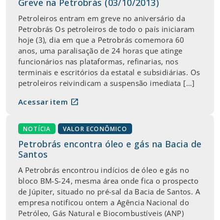
Greve na Petrobrás (03/10/2013)
Petroleiros entram em greve no aniversário da
Petrobrás Os petroleiros de todo o país iniciaram
hoje (3), dia em que a Petrobrás comemora 60
anos, uma paralisação de 24 horas que atinge
funcionários nas plataformas, refinarias, nos
terminais e escritórios da estatal e subsidiárias. Os
petroleiros reivindicam a suspensão imediata […]
open_in_new
Acessar item
NOTÍCIA
VALOR ECONÔMICO
Petrobrás encontra óleo e gás na Bacia de
Santos
A Petrobrás encontrou indícios de óleo e gás no
bloco BM-S-24, mesma área onde fica o prospecto
de Júpiter, situado no pré-sal da Bacia de Santos. A
empresa notificou ontem a Agência Nacional do
Petróleo, Gás Natural e Biocombustíveis (ANP)