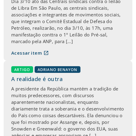
Dia 3/10 ato das Centrais sindicais contra o leilão
de Libra Em São Paulo, as centrais sindicais,
associações e integrantes de movimentos sociais,
que integram o Comitê Estadual de Defesa do
Petróleo, realizarão, no dia 3/10, às 17h, uma
manifestação conttra o 1º Leilão do Pré-sal,
marcado pela ANP, para […]
open_in_new
Acessar item
ARTIGO
ADRIANO BENAYON
A realidade é outra
A presidente da República mantém a tradição de
muitos predecessores, com discursos
aparentemente nacionalistas, enquanto
diariamente trata a soberania e o desenvolvimento
do País como coisas descartáveis. Ela denunciou o
que foi mostrado por Assange e, depois, por
Snowden e Greenwald: o governo dos EUA, suas
agências e empresas apropriam-se […]