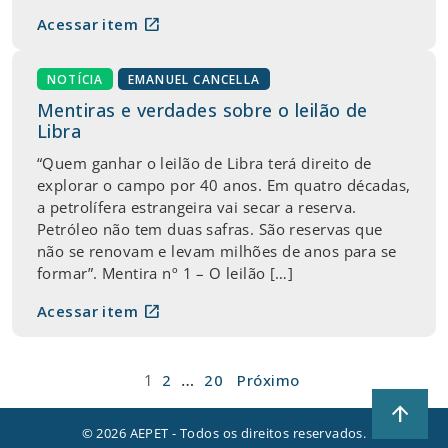
open_in_new
Acessar item
NOTÍCIA
EMANUEL CANCELLA
Mentiras e verdades sobre o leilão de
Libra
“Quem ganhar o leilão de Libra terá direito de
explorar o campo por 40 anos. Em quatro décadas,
a petrolífera estrangeira vai secar a reserva.
Petróleo não tem duas safras. São reservas que
não se renovam e levam milhões de anos para se
formar”. Mentira nº 1 – O leilão […]
open_in_new
Acessar item
Paginação
…
1
2
20
Próximo
de
arrow_upward
posts
© 2026 AEPET - Todos os direitos reservados.