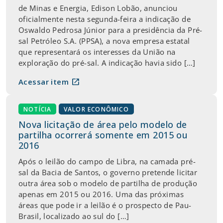
de Minas e Energia, Edison Lobão, anunciou
oficialmente nesta segunda-feira a indicação de
Oswaldo Pedrosa Júnior para a presidência da Pré-
sal Petróleo S.A. (PPSA), a nova empresa estatal
que representará os interesses da União na
exploração do pré-sal. A indicação havia sido […]
open_in_new
Acessar item
NOTÍCIA
VALOR ECONÔMICO
Nova licitação de área pelo modelo de
partilha ocorrerá somente em 2015 ou
2016
Após o leilão do campo de Libra, na camada pré-
sal da Bacia de Santos, o governo pretende licitar
outra área sob o modelo de partilha de produção
apenas em 2015 ou 2016. Uma das próximas
áreas que pode ir a leilão é o prospecto de Pau-
Brasil, localizado ao sul do […]