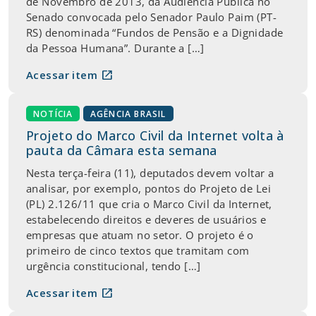
de Novembro de 2013, da Audiência Pública no
Senado convocada pelo Senador Paulo Paim (PT-
RS) denominada “Fundos de Pensão e a Dignidade
da Pessoa Humana”. Durante a […]
open_in_new
Acessar item
NOTÍCIA
AGÊNCIA BRASIL
Projeto do Marco Civil da Internet volta à
pauta da Câmara esta semana
Nesta terça-feira (11), deputados devem voltar a
analisar, por exemplo, pontos do Projeto de Lei
(PL) 2.126/11 que cria o Marco Civil da Internet,
estabelecendo direitos e deveres de usuários e
empresas que atuam no setor. O projeto é o
primeiro de cinco textos que tramitam com
urgência constitucional, tendo […]
open_in_new
Acessar item