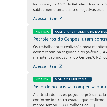
Petrobrás, na AGO da Petróleo Brasileiro S
sabidamente uma das prerrogativas essenci
open_in_new
Acessar item
NOTÍCIA
AGÊNCIA PETROLEIRA DE NOTÍCI
Petroleiros do Cenpes lutam contra
Os trabalhadores realizarão nova manifest
aconteceram na segunda e terça-feira (14 
manutenção industrial do Cenpes/CIPD, co
open_in_new
Acessar item
NOTÍCIA
MONITOR MERCANTIL
Recorde no pré-sal compensa para
A entrada de novos poços no pré-sal, cuj
conforme indicou a estatal, que reafirmo
março somou 2,331 milhões de […]