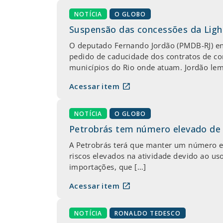
NOTÍCIA
O GLOBO
Suspensão das concessões da Ligh
O deputado Fernando Jordão (PMDB-RJ) ent
pedido de caducidade dos contratos de co
municípios do Rio onde atuam. Jordão lem
open_in_new
Acessar item
NOTÍCIA
O GLOBO
Petrobrás tem número elevado de p
A Petrobrás terá que manter um número e
riscos elevados na atividade devido ao us
importações, que […]
open_in_new
Acessar item
NOTÍCIA
RONALDO TEDESCO