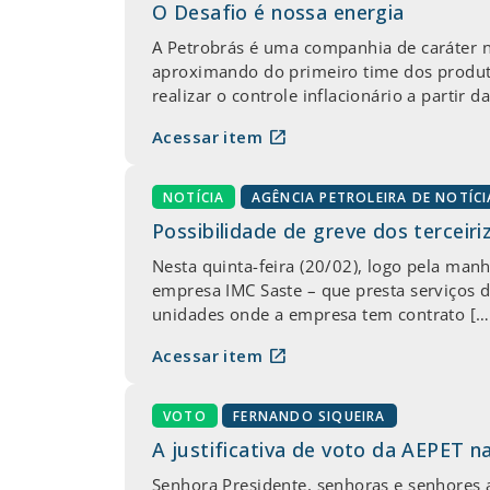
O Desafio é nossa energia
A Petrobrás é uma companhia de caráter na
aproximando do primeiro time dos produt
realizar o controle inflacionário a partir
open_in_new
Acessar item
NOTÍCIA
AGÊNCIA PETROLEIRA DE NOTÍCI
Possibilidade de greve dos terceir
Nesta quinta-feira (20/02), logo pela man
empresa IMC Saste – que presta serviços d
unidades onde a empresa tem contrato […
open_in_new
Acessar item
VOTO
FERNANDO SIQUEIRA
A justificativa de voto da AEPET 
Senhora Presidente, senhoras e senhores a