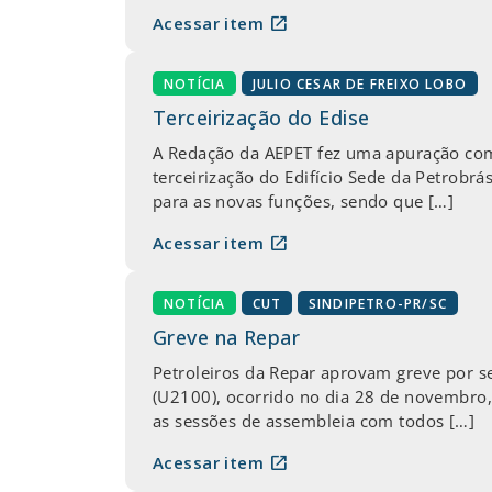
open_in_new
Acessar item
NOTÍCIA
JULIO CESAR DE FREIXO LOBO
Terceirização do Edise
A Redação da AEPET fez uma apuração com 
terceirização do Edifício Sede da Petrob
para as novas funções, sendo que […]
open_in_new
Acessar item
NOTÍCIA
CUT
SINDIPETRO-PR/SC
Greve na Repar
Petroleiros da Repar aprovam greve por se
(U2100), ocorrido no dia 28 de novembro,
as sessões de assembleia com todos […]
open_in_new
Acessar item