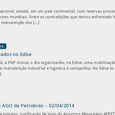
cional, estatal, em um país continental, com reservas prova
ores mundiais. Entre as contradições que temos enfrentado 
 da manutenção dos […]
AS
izados no Edise
hã, a FNP iniciou o dia organizando, no Edise, uma mobilizaçã
e manutenção industrial e logística à companhia. No Edise (e 
]
na AGO da Petrobrás – 02/04/2014
cionistas, Justificação de Voto do Acionista Minoritário AEPE