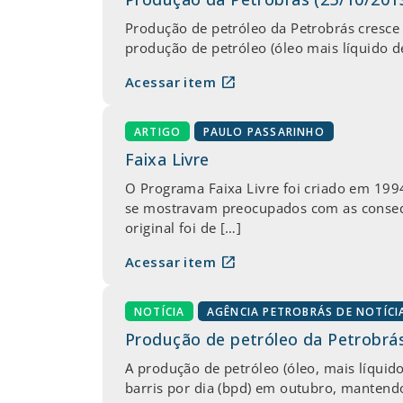
Produção de petróleo da Petrobrás cresce
produção de petróleo (óleo mais líquido d
open_in_new
Acessar item
ARTIGO
PAULO PASSARINHO
Faixa Livre
O Programa Faixa Livre foi criado em 1994
se mostravam preocupados com as consequê
original foi de […]
open_in_new
Acessar item
NOTÍCIA
AGÊNCIA PETROBRÁS DE NOTÍCI
Produção de petróleo da Petrobrá
A produção de petróleo (óleo, mais líquid
barris por dia (bpd) em outubro, mantend