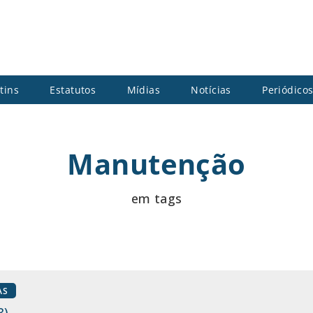
tins
Estatutos
Mídias
Notícias
Periódico
Manutenção
em tags
AS
3)