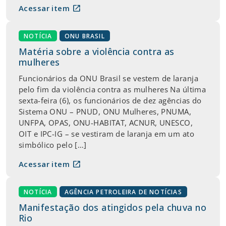
open_in_new
Acessar item
NOTÍCIA
ONU BRASIL
Matéria sobre a violência contra as
mulheres
Funcionários da ONU Brasil se vestem de laranja
pelo fim da violência contra as mulheres Na última
sexta-feira (6), os funcionários de dez agências do
Sistema ONU – PNUD, ONU Mulheres, PNUMA,
UNFPA, OPAS, ONU-HABITAT, ACNUR, UNESCO,
OIT e IPC-IG – se vestiram de laranja em um ato
simbólico pelo […]
open_in_new
Acessar item
NOTÍCIA
AGÊNCIA PETROLEIRA DE NOTÍCIAS
Manifestação dos atingidos pela chuva no
Rio