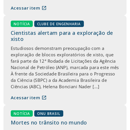
open_in_new
Acessar item
NOTÍCIA
CLUBE DE ENGENHARIA
Cientistas alertam para a exploração de
xisto
Estudiosos demonstram preocupação com a
exploração de blocos exploratórios de xisto, que
fará parte da 12ª Rodada de Licitações da Agência
Nacional de Petróleo (ANP), marcada para este mês
À frente da Sociedade Brasileira para o Progresso
da Ciência (SBPC) a da Academia Brasileira de
Ciências (ABC), Helena Bonciani Nader […]
open_in_new
Acessar item
NOTÍCIA
ONU BRASIL
Mortes no trânsito no mundo