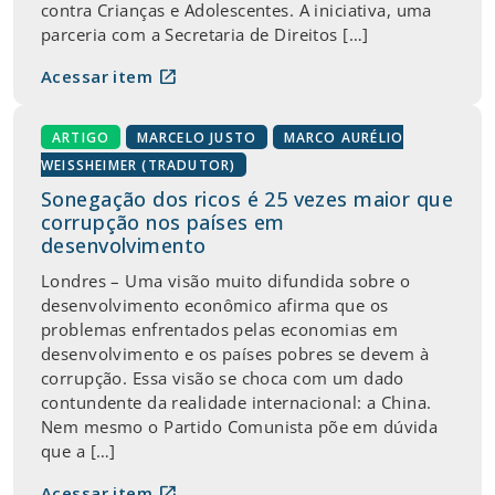
contra Crianças e Adolescentes. A iniciativa, uma
parceria com a Secretaria de Direitos […]
open_in_new
Acessar item
ARTIGO
MARCELO JUSTO
MARCO AURÉLIO
WEISSHEIMER (TRADUTOR)
Sonegação dos ricos é 25 vezes maior que
corrupção nos países em
desenvolvimento
Londres – Uma visão muito difundida sobre o
desenvolvimento econômico afirma que os
problemas enfrentados pelas economias em
desenvolvimento e os países pobres se devem à
corrupção. Essa visão se choca com um dado
contundente da realidade internacional: a China.
Nem mesmo o Partido Comunista põe em dúvida
que a […]
open_in_new
Acessar item