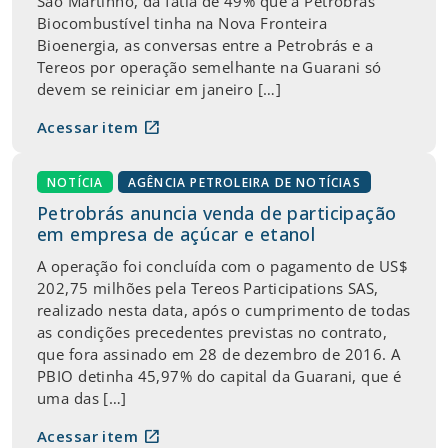
São Martinho, da fatia de 49% que a Petrobrás
Biocombustível tinha na Nova Fronteira
Bioenergia, as conversas entre a Petrobrás e a
Tereos por operação semelhante na Guarani só
devem se reiniciar em janeiro […]
open_in_new
Acessar item
NOTÍCIA
AGÊNCIA PETROLEIRA DE NOTÍCIAS
Petrobrás anuncia venda de participação
em empresa de açúcar e etanol
A operação foi concluída com o pagamento de US$
202,75 milhões pela Tereos Participations SAS,
realizado nesta data, após o cumprimento de todas
as condições precedentes previstas no contrato,
que fora assinado em 28 de dezembro de 2016. A
PBIO detinha 45,97% do capital da Guarani, que é
uma das […]
open_in_new
Acessar item