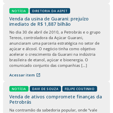
NOTÍCIA
DIRETORIA DA AEPET
Venda da usina de Guarani: prejuízo
imediato de R$ 1,887 bilhão
No dia 30 de abril de 2010, a Petrobrás e o grupo
Tereos, controladora da Açúcar Guarani,
anunciaram uma parceria estratégica no setor de
açúcar e álcool. O negócio tinha como objetivo
acelerar o crescimento da Guarani na indústria
brasileira de etanol, açúcar e bioenergia. O
comunicado conjunto das companhias […]
open_in_new
Acessar item
NOTÍCIA
DAVI DE SOUZA
FELIPE COUTINHO
Venda de ativos compromete finanças da
Petrobrás
Na contramão da sabedoria popular, onde “vale