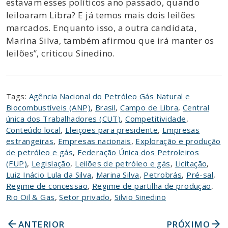
estavam esses políticos ano passado, quando
leiloaram Libra? E já temos mais dois leilões
marcados. Enquanto isso, a outra candidata,
Marina Silva, também afirmou que irá manter os
leilões”, criticou Sinedino.
Tags:
Agência Nacional do Petróleo Gás Natural e
Biocombustíveis (ANP)
,
Brasil
,
Campo de Libra
,
Central
única dos Trabalhadores (CUT)
,
Competitividade
,
Conteúdo local
,
Eleições para presidente
,
Empresas
estrangeiras
,
Empresas nacionais
,
Exploração e produção
de petróleo e gás
,
Federação Única dos Petroleiros
(FUP)
,
Legislação
,
Leilões de petróleo e gás
,
Licitação
,
Luiz Inácio Lula da Silva
,
Marina Silva
,
Petrobrás
,
Pré-sal
,
Regime de concessão
,
Regime de partilha de produção
,
Rio Oil & Gas
,
Setor privado
,
Silvio Sinedino
arrow_back
arrow_forward
ANTERIOR
PRÓXIMO