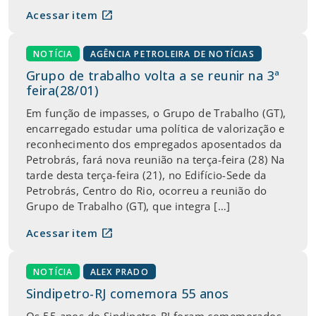
open_in_new
Acessar item
NOTÍCIA
AGÊNCIA PETROLEIRA DE NOTÍCIAS
Grupo de trabalho volta a se reunir na 3ª
feira(28/01)
Em função de impasses, o Grupo de Trabalho (GT),
encarregado estudar uma política de valorização e
reconhecimento dos empregados aposentados da
Petrobrás, fará nova reunião na terça-feira (28) Na
tarde desta terça-feira (21), no Edifício-Sede da
Petrobrás, Centro do Rio, ocorreu a reunião do
Grupo de Trabalho (GT), que integra […]
open_in_new
Acessar item
NOTÍCIA
ALEX PRADO
Sindipetro-RJ comemora 55 anos
Os 55 anos do Sindipetro-RJ foram comemorados