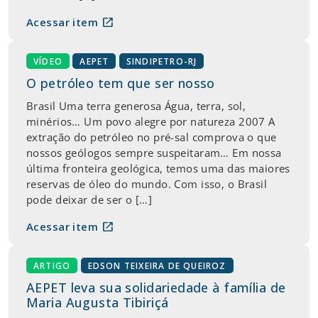
open_in_new
Acessar item
VÍDEO
AEPET
SINDIPETRO-RJ
O petróleo tem que ser nosso
Brasil Uma terra generosa Água, terra, sol,
minérios… Um povo alegre por natureza 2007 A
extração do petróleo no pré-sal comprova o que
nossos geólogos sempre suspeitaram… Em nossa
última fronteira geológica, temos uma das maiores
reservas de óleo do mundo. Com isso, o Brasil
pode deixar de ser o […]
open_in_new
Acessar item
ARTIGO
EDSON TEIXEIRA DE QUEIROZ
AEPET leva sua solidariedade à família de
Maria Augusta Tibiriçá