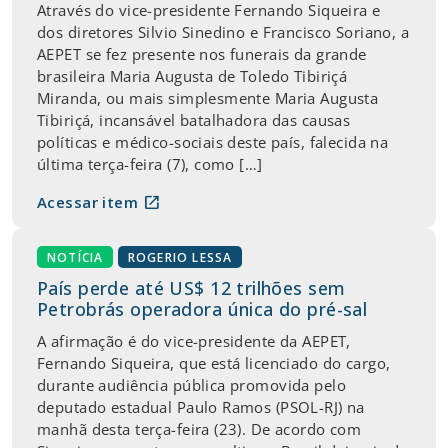
Através do vice-presidente Fernando Siqueira e
dos diretores Silvio Sinedino e Francisco Soriano, a
AEPET se fez presente nos funerais da grande
brasileira Maria Augusta de Toledo Tibiriçá
Miranda, ou mais simplesmente Maria Augusta
Tibiriçá, incansável batalhadora das causas
políticas e médico-sociais deste país, falecida na
última terça-feira (7), como […]
open_in_new
Acessar item
NOTÍCIA
ROGERIO LESSA
País perde até US$ 12 trilhões sem
Petrobrás operadora única do pré-sal
A afirmação é do vice-presidente da AEPET,
Fernando Siqueira, que está licenciado do cargo,
durante audiência pública promovida pelo
deputado estadual Paulo Ramos (PSOL-RJ) na
manhã desta terça-feira (23). De acordo com