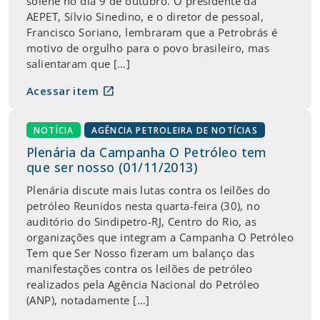
solene no dia 9 de outubro. O presidente da
AEPET, Sílvio Sinedino, e o diretor de pessoal,
Francisco Soriano, lembraram que a Petrobrás é
motivo de orgulho para o povo brasileiro, mas
salientaram que […]
open_in_new
Acessar item
NOTÍCIA
AGÊNCIA PETROLEIRA DE NOTÍCIAS
Plenária da Campanha O Petróleo tem
que ser nosso (01/11/2013)
Plenária discute mais lutas contra os leilões do
petróleo Reunidos nesta quarta-feira (30), no
auditório do Sindipetro-RJ, Centro do Rio, as
organizações que integram a Campanha O Petróleo
Tem que Ser Nosso fizeram um balanço das
manifestações contra os leilões de petróleo
realizados pela Agência Nacional do Petróleo
(ANP), notadamente […]