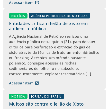
open_in_new
Acessar item
NOTÍCIA
AGÊNCIA PETROLEIRA DE NOTÍCIAS
Entidades criticam leilão de xisto em
audiência pública
A Agência Nacional de Petróleo realizou uma
audiência pública nesta quinta (21), para debater
critérios para perfuração e extração do gás de
xisto através da técnica de fraturamento hidráulico
ou fracking. A técnica, um método bastante
polêmico, consegue acessar as rochas
sedimentares de folhelho no subsolo e,
consequentemente, explorar reservatórios […]
open_in_new
Acessar item
NOTÍCIA
JORNAL DO BRASIL
Muitos são contra o leilão de Xisto