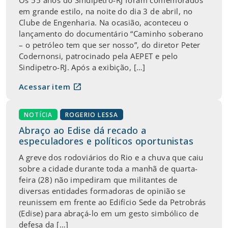
em grande estilo, na noite do dia 3 de abril, no
Clube de Engenharia. Na ocasião, aconteceu o
lançamento do documentário “Caminho soberano
– o petróleo tem que ser nosso”, do diretor Peter
Codernonsi, patrocinado pela AEPET e pelo
Sindipetro-RJ. Após a exibição, […]
open_in_new
Acessar item
NOTÍCIA
ROGERIO LESSA
Abraço ao Edise dá recado a
especuladores e políticos oportunistas
A greve dos rodoviários do Rio e a chuva que caiu
sobre a cidade durante toda a manhã de quarta-
feira (28) não impediram que militantes de
diversas entidades formadoras de opinião se
reunissem em frente ao Edifício Sede da Petrobrás
(Edise) para abraçá-lo em um gesto simbólico de
defesa da […]