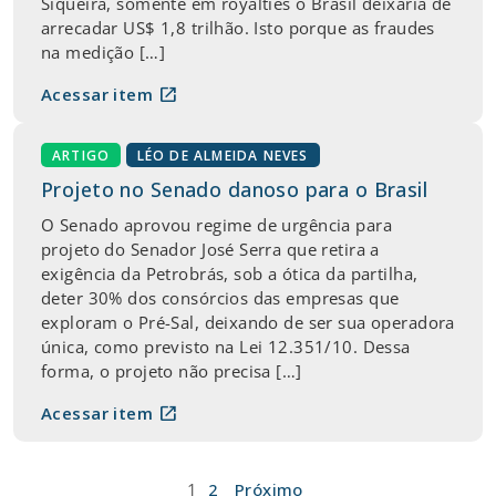
Siqueira, somente em royalties o Brasil deixaria de
arrecadar US$ 1,8 trilhão. Isto porque as fraudes
na medição […]
open_in_new
Acessar item
ARTIGO
LÉO DE ALMEIDA NEVES
Projeto no Senado danoso para o Brasil
O Senado aprovou regime de urgência para
projeto do Senador José Serra que retira a
exigência da Petrobrás, sob a ótica da partilha,
deter 30% dos consórcios das empresas que
exploram o Pré-Sal, deixando de ser sua operadora
única, como previsto na Lei 12.351/10. Dessa
forma, o projeto não precisa […]
open_in_new
Acessar item
Paginação
1
2
Próximo