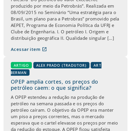
produzido por meio da Petrobrás”. Realizada em
08/09/2015 no Seminário “Uma estratégia para o
Brasil, um plano para a Petrobras” promovido pela
AEPET, Programa de Economia Política da UFRJ e
Clube de Engenharia. I. O petróleo I. Origem e
distribuição geográfica II. Qualidade singular […]
open_in_new
Acessar item
ARTIGO
ALEX PRADO (TRADUTOR)
ART
BERMAN
OPEP amplia cortes, os preços do
petróleo caem: o que significa?
A OPEP estendeu a redução na produção de
petróleo na semana passada e os preços do
petróleo caíram. O objetivo da OPEP era manter
um piso a preços correntes, mas o mercado
esperava que o cartel elevasse os preços por meio
da redução do estoque. A OPEP ficou satisfeita