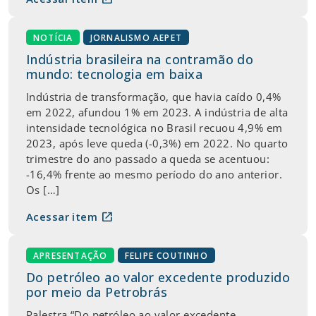
NOTÍCIA
JORNALISMO AEPET
Indústria brasileira na contramão do
mundo: tecnologia em baixa
Indústria de transformação, que havia caído 0,4%
em 2022, afundou 1% em 2023. A indústria de alta
intensidade tecnológica no Brasil recuou 4,9% em
2023, após leve queda (-0,3%) em 2022. No quarto
trimestre do ano passado a queda se acentuou:
-16,4% frente ao mesmo período do ano anterior.
Os […]
open_in_new
Acessar item
APRESENTAÇÃO
FELIPE COUTINHO
Do petróleo ao valor excedente produzido
por meio da Petrobrás
Palestra “Do petróleo ao valor excedente