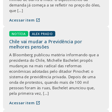
demanda já começa a se refletir no preço do óleo,
que […]
open_in_new
Acessar item
NOTÍCIA
ALEX PRADO
Chile vai mudar a Previdência por
melhores pensões
A Bloomberg publicou matéria informando que a
presidenta do Chile, Michelle Bachelet propôs
mudanças na mais radical das reformas
econômicas adotadas pelo ditador Pinochet: o
sistema de previdência privada. Depois de uma
onda de protestos, quando mais de 100 mil
pessoas foram às ruas, Bachelet anunciou que,
pela primeira vez, […]
open_in_new
Acessar item