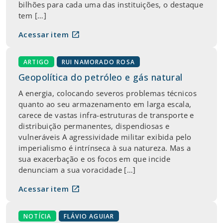
bilhões para cada uma das instituições, o destaque
tem […]
open_in_new
Acessar item
ARTIGO
RUI NAMORADO ROSA
Geopolítica do petróleo e gás natural
A energia, colocando severos problemas técnicos
quanto ao seu armazenamento em larga escala,
carece de vastas infra-estruturas de transporte e
distribuição permanentes, dispendiosas e
vulneráveis A agressividade militar exibida pelo
imperialismo é intrínseca à sua natureza. Mas a
sua exacerbação e os focos em que incide
denunciam a sua voracidade […]
open_in_new
Acessar item
NOTÍCIA
FLÁVIO AGUIAR