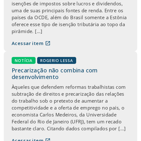
isenções de impostos sobre lucros e dividendos,
uma de suas principais fontes de renda. Entre os
países da OCDE, além do Brasil somente a Estônia
oferece esse tipo de isenção tributária ao topo da
pirâmide. […]
open_in_new
Acessar item
NOTÍCIA
ROGERIO LESSA
Precarização não combina com
desenvolvimento
Àqueles que defendem reformas trabalhistas com
subtração de direitos e precarização das relações
do trabalho sob o pretexto de aumentar a
competitividade e a oferta de emprego no país, o
economista Carlos Medeiros, da Universidade
Federal do Rio de Janeiro (UFRJ), tem um recado
bastante claro. Citando dados compilados por […]
open_in_new
Acessar item