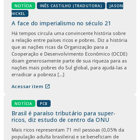
NOTÍCIA
INÊS CASTILHO (TRADUTORA)
JASON
HICKEL
A face do imperialismo no século 21
Há tempos circula uma convincente história sobre
a relação entre países ricos e pobres. Diz a história
que as nações ricas da Organização para a
Cooperação e Desenvolvimento Econômico (OCDE)
doam generosamente parte de sua riqueza para as
nações mais pobres do Sul global, para ajudá-las a
erradicar a pobreza […]
open_in_new
Acessar item
NOTÍCIA
PCB
Brasil é paraíso tributário para super-
ricos, diz estudo de centro da ONU
Mais ricos representam 71 mil pessoas (0,05% da
população adulta brasileira) e se beneficiam de