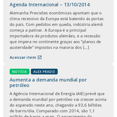
Agenda Internacional – 13/10/2014
Alemanha Previsões econômicas apontam que o
clima recessivo da Europa está batendo às portas
do país. Com pedidos em queda, indústria alemã
começa a patinar. A Europa é a principal
importadora de produtos alemães, e a recessão
que impera no continente graças aos “planos de
austeridade” impostos na maioria dos […]
open_in_new
Acessar item
NOTÍCIA
ALEX PRADO
Aumenta a demanda mundial por
petróleo
A Agência Internacional de Energia (AIE) prevê que
a demanda mundial por petróleo vai crescer acima
do esperado neste ano, chegando a 93,6 bilhões
de barris/dia. Comparado com 2014, são 1,1
milhão de barris a mais. O aquecimento da