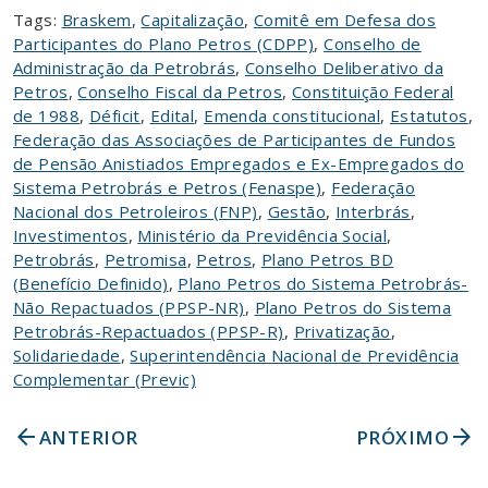
Tags:
Braskem
,
Capitalização
,
Comitê em Defesa dos
Participantes do Plano Petros (CDPP)
,
Conselho de
Administração da Petrobrás
,
Conselho Deliberativo da
Petros
,
Conselho Fiscal da Petros
,
Constituição Federal
de 1988
,
Déficit
,
Edital
,
Emenda constitucional
,
Estatutos
,
Federação das Associações de Participantes de Fundos
de Pensão Anistiados Empregados e Ex-Empregados do
Sistema Petrobrás e Petros (Fenaspe)
,
Federação
Nacional dos Petroleiros (FNP)
,
Gestão
,
Interbrás
,
Investimentos
,
Ministério da Previdência Social
,
Petrobrás
,
Petromisa
,
Petros
,
Plano Petros BD
(Benefício Definido)
,
Plano Petros do Sistema Petrobrás-
Não Repactuados (PPSP-NR)
,
Plano Petros do Sistema
Petrobrás-Repactuados (PPSP-R)
,
Privatização
,
Solidariedade
,
Superintendência Nacional de Previdência
Complementar (Previc)
arrow_back
arrow_forward
ANTERIOR
PRÓXIMO