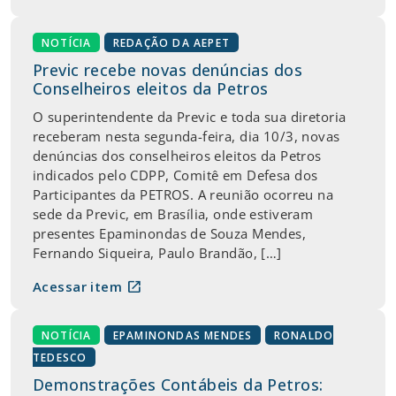
NOTÍCIA
REDAÇÃO DA AEPET
Previc recebe novas denúncias dos
Conselheiros eleitos da Petros
O superintendente da Previc e toda sua diretoria
receberam nesta segunda-feira, dia 10/3, novas
denúncias dos conselheiros eleitos da Petros
indicados pelo CDPP, Comitê em Defesa dos
Participantes da PETROS. A reunião ocorreu na
sede da Previc, em Brasília, onde estiveram
presentes Epaminondas de Souza Mendes,
Fernando Siqueira, Paulo Brandão, […]
open_in_new
Acessar item
NOTÍCIA
EPAMINONDAS MENDES
RONALDO
TEDESCO
Demonstrações Contábeis da Petros: