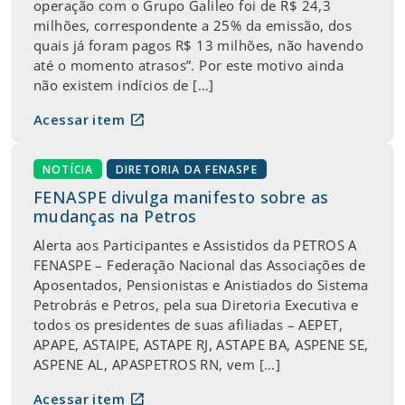
operação com o Grupo Galileo foi de R$ 24,3
milhões, correspondente a 25% da emissão, dos
quais já foram pagos R$ 13 milhões, não havendo
até o momento atrasos”. Por este motivo ainda
não existem indícios de […]
open_in_new
Acessar item
NOTÍCIA
DIRETORIA DA FENASPE
FENASPE divulga manifesto sobre as
mudanças na Petros
Alerta aos Participantes e Assistidos da PETROS A
FENASPE – Federação Nacional das Associações de
Aposentados, Pensionistas e Anistiados do Sistema
Petrobrás e Petros, pela sua Diretoria Executiva e
todos os presidentes de suas afiliadas – AEPET,
APAPE, ASTAIPE, ASTAPE RJ, ASTAPE BA, ASPENE SE,
ASPENE AL, APASPETROS RN, vem […]
open_in_new
Acessar item