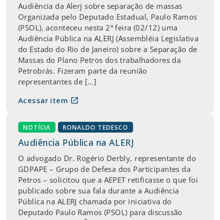
Audiência da Alerj sobre separação de massas
Organizada pelo Deputado Estadual, Paulo Ramos
(PSOL), aconteceu nesta 2ª feira (02/12) uma
Audiência Pública na ALERJ (Assembléia Legislativa
do Estado do Rio de Janeiro) sobre a Separação de
Massas do Plano Petros dos trabalhadores da
Petrobrás. Fizeram parte da reunião
representantes de […]
open_in_new
Acessar item
NOTÍCIA
RONALDO TEDESCO
Audiência Pública na ALERJ
O advogado Dr. Rogério Derbly, representante do
GDPAPE – Grupo de Defesa dos Participantes da
Petros – solicitou que a AEPET retificasse o que foi
publicado sobre sua fala durante a Audiência
Pública na ALERJ chamada por iniciativa do
Deputado Paulo Ramos (PSOL) para discussão