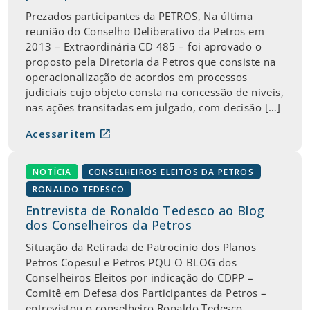
Prezados participantes da PETROS, Na última
reunião do Conselho Deliberativo da Petros em
2013 – Extraordinária CD 485 – foi aprovado o
proposto pela Diretoria da Petros que consiste na
operacionalização de acordos em processos
judiciais cujo objeto consta na concessão de níveis,
nas ações transitadas em julgado, com decisão […]
open_in_new
Acessar item
NOTÍCIA
CONSELHEIROS ELEITOS DA PETROS
RONALDO TEDESCO
Entrevista de Ronaldo Tedesco ao Blog
dos Conselheiros da Petros
Situação da Retirada de Patrocínio dos Planos
Petros Copesul e Petros PQU O BLOG dos
Conselheiros Eleitos por indicação do CDPP –
Comitê em Defesa dos Participantes da Petros –
entrevistou o conselheiro Ronaldo Tedesco,